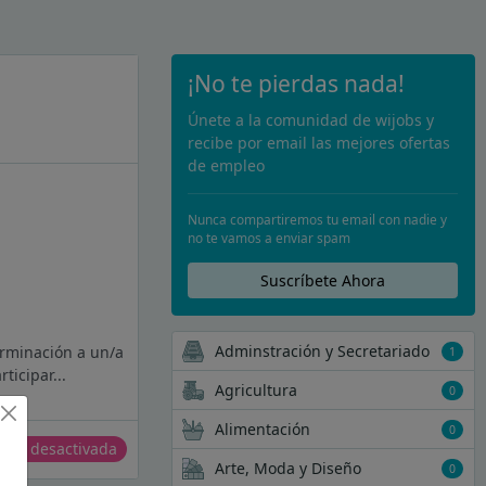
¡No te pierdas nada!
Únete a la comunidad de wijobs y
recibe por email las mejores ofertas
de empleo
Nunca compartiremos tu email con nadie y
no te vamos a enviar spam
Suscríbete Ahora
Adminstración y Secretariado
erminación a un/a
1
icipar...
Agricultura
0
Alimentación
0
erta desactivada
Arte, Moda y Diseño
0