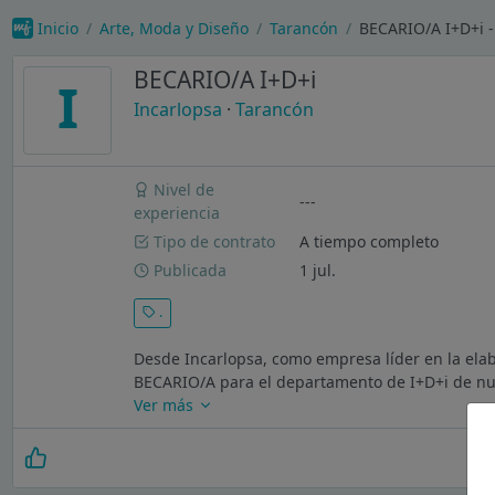
Inicio
Arte, Moda y Diseño
Tarancón
BECARIO/A I+D+i -
BECARIO/A I+D+i
I
Incarlopsa
·
Tarancón
Nivel de
---
experiencia
Tipo de contrato
A tiempo completo
Publicada
1 jul.
.
Desde Incarlopsa, como empresa líder en la ela
BECARIO/A para el departamento de I+D+i de nues
Ver más