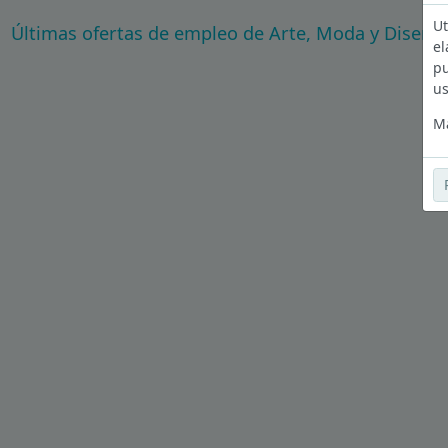
Ut
Últimas ofertas de empleo de Arte, Moda y Diseño
el
pu
us
Má