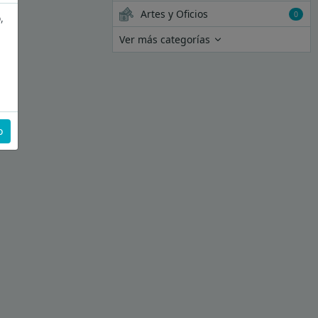
Artes y Oficios
0
,
Ver más categorías
o