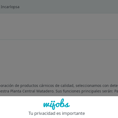
 Incarlopsa
boración de productos cárnicos de calidad, seleccionamos con det
tra Planta Central Matadero. Sus funciones principales serán: Part
Of
Tu privacidad es importante