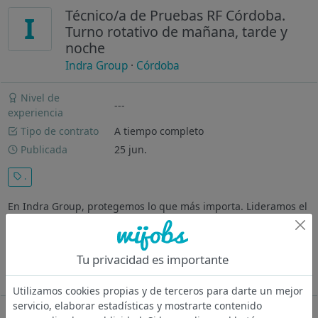
Técnico/a de Pruebas RF Córdoba.
I
Turno rotativo de mañana, tarde y
noche
Indra Group
·
Córdoba
Nivel de
---
experiencia
Tipo de contrato
A tiempo completo
Publicada
25 jun.
.
En Indra Group, protegemos lo que más importa. Lideramos el
desarrollo de soluciones tecnológicas punteras que refuerzan
la seguridad nacional e internacional 💻 ¡Únete a nuestro
equipo de Pruebas de Radiofrecuencia en Córdoba! En
Tu privacidad es importante
nuestro...
Ver más
Utilizamos cookies propias y de terceros para darte un mejor
servicio, elaborar estadísticas y mostrarte contenido
Oferta desactivada