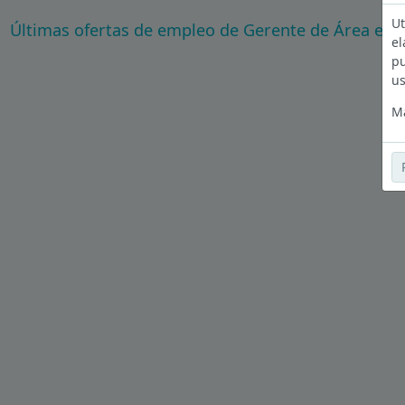
Ut
Últimas ofertas de empleo de Gerente de Área en 
el
pu
us
Má