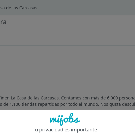
sa de las Carcasas
ura
definen La Casa de las Carcasas. Contamos con más de 6.000 person
 de 1.100 tiendas repartidas por todo el mundo. Nos gusta descubr
Of
Tu privacidad es importante