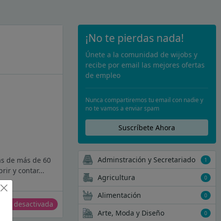
¡No te pierdas nada!
Únete a la comunidad de wijobs y
recibe por email las mejores ofertas
de empleo
Nunca compartiremos tu email con nadie y
no te vamos a enviar spam
Suscríbete Ahora
Adminstración y Secretariado
as de más de 60
1
ir y contar...
Agricultura
0
Alimentación
0
erta desactivada
Arte, Moda y Diseño
0