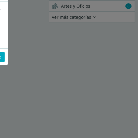
Artes y Oficios
0
,
Ver más categorías
o