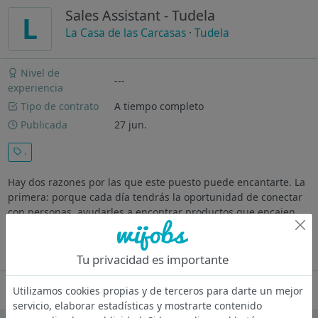
Sales Assistant - Tudela
L
La Casa de las Carcasas
·
Tudela
Nivel de
---
experiencia
Tipo de contrato
A tiempo completo
Publicada
27 jun.
.
Hay dos razones por las que este puesto puede encantarte. La
primera: porque cada día tendrás la oportunidad de conectar
con personas, ayudarles a encontrar productos que encajen
con su estilo y hacer que se vayan de la tienda con una
sonrisa. La...
Ver más
Tu privacidad es importante
Oferta desactivada
Utilizamos cookies propias y de terceros para darte un mejor
servicio, elaborar estadísticas y mostrarte contenido