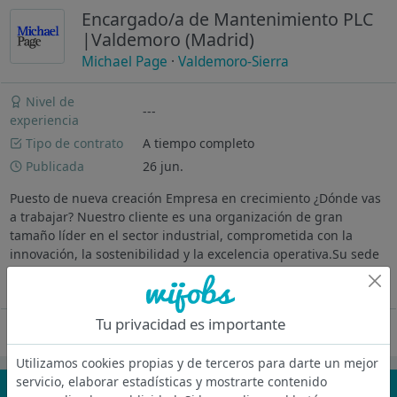
Encargado/a de Mantenimiento PLC
|Valdemoro (Madrid)
Michael Page
·
Valdemoro-Sierra
Nivel de
---
experiencia
Tipo de contrato
A tiempo completo
Publicada
26 jun.
Puesto de nueva creación Empresa en crecimiento ¿Dónde vas
a trabajar? Nuestro cliente es una organización de gran
tamaño líder en el sector industrial, comprometida con la
innovación, la sostenibilidad y la excelencia operativa.Su sede
en Valdemoro...
Ver más
Tu privacidad es importante
Oferta desactivada
Utilizamos cookies propias y de terceros para darte un mejor
servicio, elaborar estadísticas y mostrarte contenido
¡No te pierdas nada!