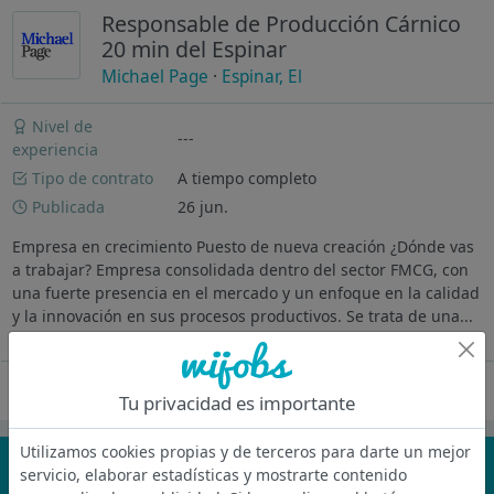
Responsable de Producción Cárnico
20 min del Espinar
Michael Page
·
Espinar, El
Nivel de
---
experiencia
Tipo de contrato
A tiempo completo
Publicada
26 jun.
Empresa en crecimiento Puesto de nueva creación ¿Dónde vas
a trabajar? Empresa consolidada dentro del sector FMCG, con
una fuerte presencia en el mercado y un enfoque en la calidad
y la innovación en sus procesos productivos. Se trata de una...
Ver más
Oferta desactivada
Tu privacidad es importante
Utilizamos cookies propias y de terceros para darte un mejor
¡No te pierdas nada!
servicio, elaborar estadísticas y mostrarte contenido