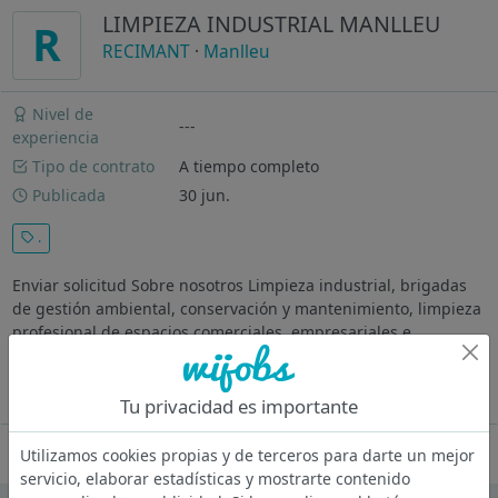
LIMPIEZA INDUSTRIAL MANLLEU
R
RECIMANT
·
Manlleu
Nivel de
---
experiencia
Tipo de contrato
A tiempo completo
Publicada
30 jun.
.
Enviar solicitud Sobre nosotros Limpieza industrial, brigadas
de gestión ambiental, conservación y mantenimiento, limpieza
profesional de espacios comerciales, empresariales e
industriales. Zona de trabajo: Manlleu. Descripción del puesto
El puesto...
Ver más
Tu privacidad es importante
Oferta desactivada
Utilizamos cookies propias y de terceros para darte un mejor
servicio, elaborar estadísticas y mostrarte contenido