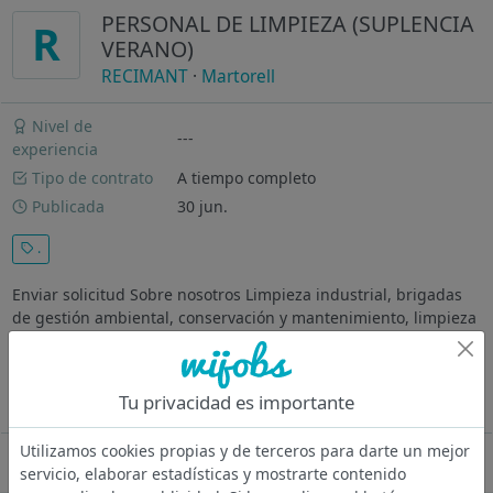
PERSONAL DE LIMPIEZA (SUPLENCIA
R
VERANO)
RECIMANT
·
Martorell
Nivel de
---
experiencia
Tipo de contrato
A tiempo completo
Publicada
30 jun.
.
Enviar solicitud Sobre nosotros Limpieza industrial, brigadas
de gestión ambiental, conservación y mantenimiento, limpieza
profesional de espacios comerciales, empresariales e
industriales. Zona de trabajo: Martorell. Descripción del puesto
El puesto...
Tu privacidad es importante
Ver más
Utilizamos cookies propias y de terceros para darte un mejor
Oferta desactivada
servicio, elaborar estadísticas y mostrarte contenido