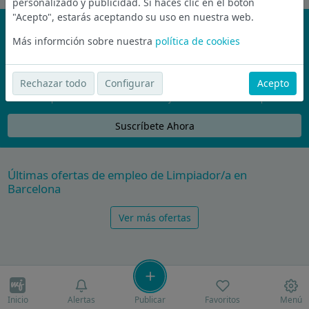
personalizado y publicidad. Si haces clic en el botón
"Acepto", estarás aceptando su uso en nuestra web.
¡No te pierdas nada!
Más informción sobre nuestra
política de cookies
Únete a la comunidad de wijobs y recibe por email las mejores
ofertas de empleo
Rechazar todo
Configurar
Acepto
Nunca compartiremos tu email con nadie y no te vamos a enviar spam
Suscríbete Ahora
Últimas ofertas de empleo de Limpiador/a en
Barcelona
Ver más ofertas
Inicio
Alertas
Publicar
Favoritos
Menú