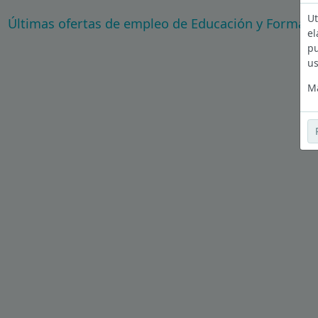
Ut
Últimas ofertas de empleo de Educación y Formaci
el
pu
us
Má