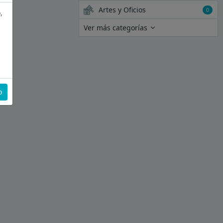
Artes y Oficios
0
,
Ver más categorías
o