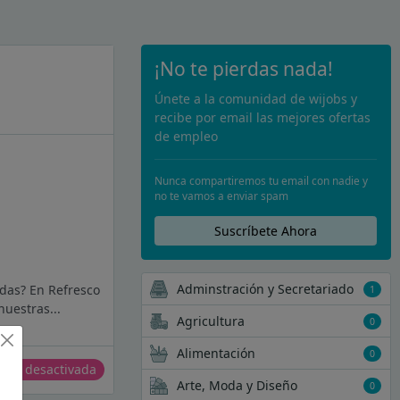
¡No te pierdas nada!
Únete a la comunidad de wijobs y
recibe por email las mejores ofertas
de empleo
Nunca compartiremos tu email con nadie y
no te vamos a enviar spam
Suscríbete Ahora
Adminstración y Secretariado
idas? En Refresco
1
uestras...
Agricultura
0
Alimentación
0
erta desactivada
Arte, Moda y Diseño
0