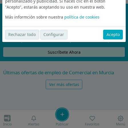
personalizado y publicidad. Si haces clic en el botón
"Acepto", estarás aceptando su uso en nuestra web.
¡No te pierdas nada!
Más informción sobre nuestra
política de cookies
Únete a la comunidad de wijobs y recibe por email las mejores
ofertas de empleo
Rechazar todo
Configurar
Acepto
Nunca compartiremos tu email con nadie y no te vamos a enviar spam
Suscríbete Ahora
Últimas ofertas de empleo de Comercial en Murcia
Ver más ofertas
Inicio
Alertas
Publicar
Favoritos
Menú