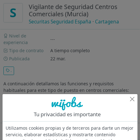
Vigilante de Seguridad Centros
S
Comerciales (Murcia)
Securitas Seguridad España
·
Cartagena
Nivel de
---
experiencia
Tipo de contrato
A tiempo completo
Publicada
22 mar.
.
A continuación detallamos las funciones y requisitos
habituales para este tipo de puesto en centros comerciales:
Funciones Control de accesos, rondas y tareas de vigilancia en
general. Se Requiere Estar en posesión de la T.I.P. de Vigilante
de...
Tu privacidad es importante
Ver más
Utilizamos cookies propias y de terceros para darte un mejor
Oferta desactivada
servicio, elaborar estadísticas y mostrarte contenido