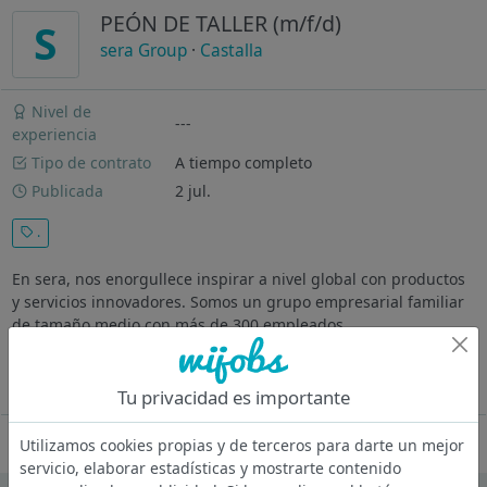
PEÓN DE TALLER (m/f/d)
S
sera Group
·
Castalla
Nivel de
---
experiencia
Tipo de contrato
A tiempo completo
Publicada
2 jul.
.
En sera, nos enorgullece inspirar a nivel global con productos
y servicios innovadores. Somos un grupo empresarial familiar
de tamaño medio con más de 300 empleados
internacionalmente, establecidos en 6 países. Guiados por
valores sólidos y un...
Ver más
Tu privacidad es importante
Oferta desactivada
Utilizamos cookies propias y de terceros para darte un mejor
servicio, elaborar estadísticas y mostrarte contenido