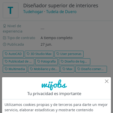
Diseñador superior de interiores
T
Tudehogar
·
Tudela de Duero
Nivel de
---
experiencia
Tipo de contrato
A tiempo completo
Publicada
27 jun.
AutoCAD
3D Studio Max
User personas
Publicidad de búsqueda
Fotografía
Diseño de logotipos
Multimedia
Mobiliario y decoración
Max
Diseño comercial
Descripción de la empresa Tudehogar Inmobiliaria, empresa
local en crecimiento, con más de 20 años de experiencia
acompañando a personas como tú en la búsqueda de su hogar
Tu privacidad es importante
ideal. Ofrecemos un servicio integral que incluye obra nueva,
segunda mano...
Utilizamos cookies propias y de terceros para darte un mejor
Ver más
servicio, elaborar estadísticas y mostrarte contenido