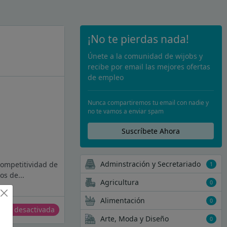
¡No te pierdas nada!
Únete a la comunidad de wijobs y
recibe por email las mejores ofertas
de empleo
Nunca compartiremos tu email con nadie y
no te vamos a enviar spam
Suscríbete Ahora
Adminstración y Secretariado
competitividad de
1
os de...
Agricultura
0
Alimentación
0
erta desactivada
Arte, Moda y Diseño
0