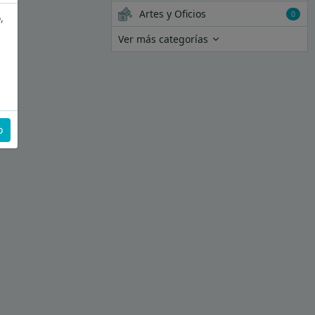
Artes y Oficios
0
,
Ver más categorías
o