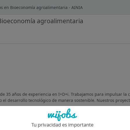
os en Bioeconomía agroalimentaria - AINIA
 Bioeconomía agroalimentaria
de 35 años de experiencia en I+D+i. Trabajamos para impulsar la 
o el desarrollo tecnológico de manera sostenible. Nuestros proyect
Of
Tu privacidad es importante