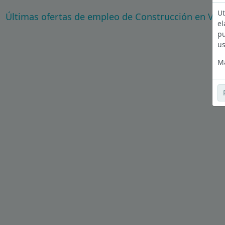
Ut
Últimas ofertas de empleo de Construcción en Val
el
pu
us
Má