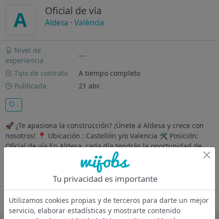
Oficial de vía
A
Aldesa
·
València
Nivel de
---
experiencia
Tipo de contrato
A tiempo completo
Publicada
21 abr.
.
🚀 ¿Te apasiona la construcción? ¡Únete a Aldesa y crece con
nosotros! 📍 Ubicación : Castellón y/o Valencia 🛠 Posición:
Oficial de vía En Aldesa, cada día tendrás la oportunidad de
aprender, innovar y superar retos. Estamos buscando un/a
Oficial de...
Ver más
Tu privacidad es importante
Oferta desactivada
Utilizamos cookies propias y de terceros para darte un mejor
servicio, elaborar estadísticas y mostrarte contenido