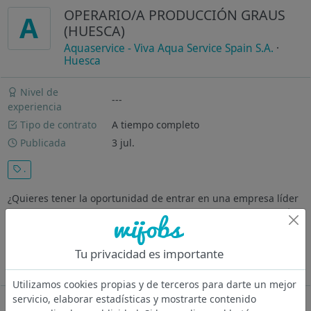
OPERARIO/A PRODUCCIÓN GRAUS
A
(HUESCA)
Aquaservice - Viva Aqua Service Spain S.A.
·
Huesca
Nivel de
---
experiencia
Tipo de contrato
A tiempo completo
Publicada
3 jul.
.
¿Quieres tener la oportunidad de entrar en una empresa líder
en el sector de reparto de agua a domicilio y servicio de café?
Desde Aquaservice estamos seleccionando para nuestro
manantial de Graus (Huesca) operarios/as de producción. Te
Tu privacidad es importante
encargarás de...
Ver más
Utilizamos cookies propias y de terceros para darte un mejor
servicio, elaborar estadísticas y mostrarte contenido
Oferta desactivada