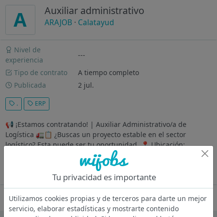
Auxiliar administrativo
A
ARAJOB
·
Calatayud
Nivel de
---
experiencia
Tipo de contrato
A tiempo completo
Publicada
2 jul.
.
ERP
📢 ¡Estamos contratando! | Auxiliar Administrativo/a de
Logística 🚛📋 ¿Buscas un proyecto estable en el sector
logístico? Esta puede ser tu oportunidad. 📍 Ubicación:
Calatayud (Polígono Mediavega) Empresa ubicada en
Calatayud y dedicada al sector...
Ver más
Tu privacidad es importante
Oferta desactivada
Utilizamos cookies propias y de terceros para darte un mejor
servicio, elaborar estadísticas y mostrarte contenido