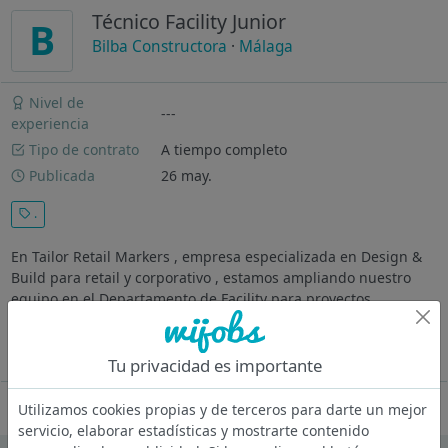
Técnico Facility Junior
B
Bilba Constructora
·
Málaga
Nivel de
---
experiencia
Tipo de contrato
A tiempo completo
Publicada
26 may.
.
En Tailor Retail Markers , empresa especializada en Design &
Build para retail y corporativo , estamos ampliando nuestro
equipo en el Departamento de Facility para proyectos
apasionantes. Si has finalizado tus estudios de Ingeniería y
estás empezando...
Ver más
Tu privacidad es importante
Oferta desactivada
Utilizamos cookies propias y de terceros para darte un mejor
servicio, elaborar estadísticas y mostrarte contenido