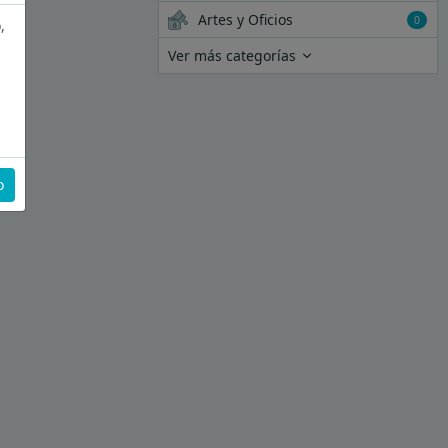
Artes y Oficios
0
,
Ver más categorías
o