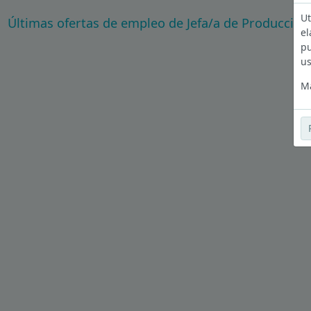
Ut
Últimas ofertas de empleo de Jefa/a de Producción
el
pu
us
Má