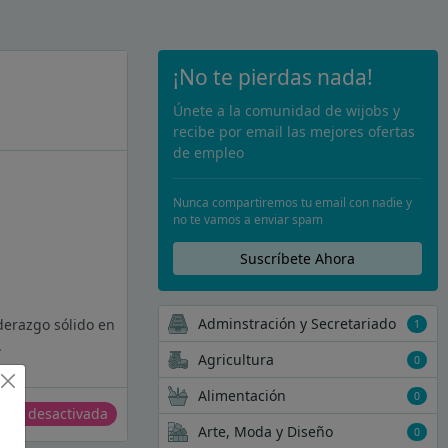
¡No te pierdas nada!
Únete a la comunidad de wijobs y
recibe por email las mejores ofertas
de empleo
Nunca compartiremos tu email con nadie y
no te vamos a enviar spam
Suscríbete Ahora
Adminstración y Secretariado
iderazgo sólido en
1
.
Agricultura
0
Alimentación
0
erta desactivada
Arte, Moda y Diseño
0