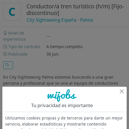
Conductor/a tren turístico (h/m) [Fijo-
C
discontinuo]
City Sightseeing España
·
Palma
Nivel de
---
experiencia
Tipo de contrato
A tiempo completo
Publicada
30 jun.
.
En City Sightseeing Palma estamos buscando a una gran
persona y profesional que se una al equipo de conductores
para ayudarnos a enseñar la ciudad a todos nuestros
visitantes a bordo de nuestro tren turístico. ¿Qué buscamos?
Una persona con alto nivel...
Tu privacidad es importante
Ver más
Utilizamos cookies propias y de terceros para darte un mejor
Oferta desactivada
servicio, elaborar estadísticas y mostrarte contenido