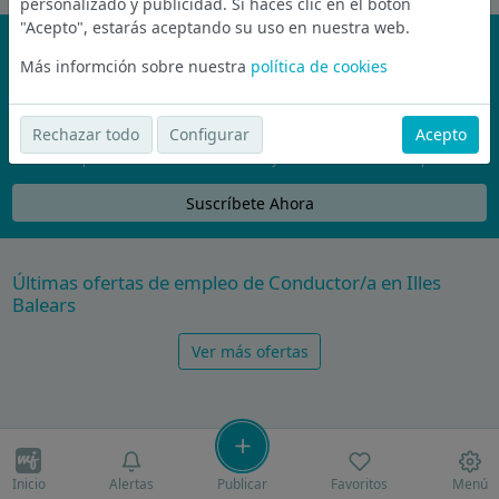
personalizado y publicidad. Si haces clic en el botón
"Acepto", estarás aceptando su uso en nuestra web.
¡No te pierdas nada!
Más informción sobre nuestra
política de cookies
Únete a la comunidad de wijobs y recibe por email las mejores
ofertas de empleo
Rechazar todo
Configurar
Acepto
Nunca compartiremos tu email con nadie y no te vamos a enviar spam
Suscríbete Ahora
Últimas ofertas de empleo de Conductor/a en Illes
Balears
Ver más ofertas
Inicio
Alertas
Publicar
Favoritos
Menú