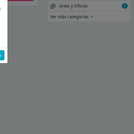
Artes y Oficios
0
,
Ver más categorías
o