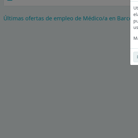
Ut
el
Últimas ofertas de empleo de Médico/a en Barcelo
pu
us
Má