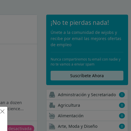
¡No te pierdas nada!
Únete a la comunidad de wijobs y
recibe por email las mejores ofertas
de empleo
Nunca compartiremos tu email con nadie y
no te vamos a enviar spam
Suscríbete Ahora
Adminstración y Secretariado
1
han a dozen
Agricultura
0
f science...
Alimentación
0
Arte, Moda y Diseño
0
erta desactivada