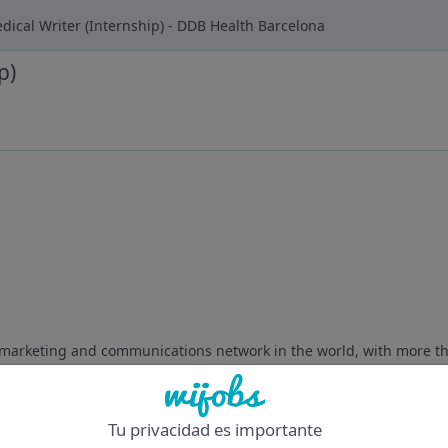
dical Writer (Internship) - DDB Health Barcelona
p)
 marketing and communications network in the world, with more t
izing in every area of health. Our people come from every corner o
Tu privacidad es importante
Of