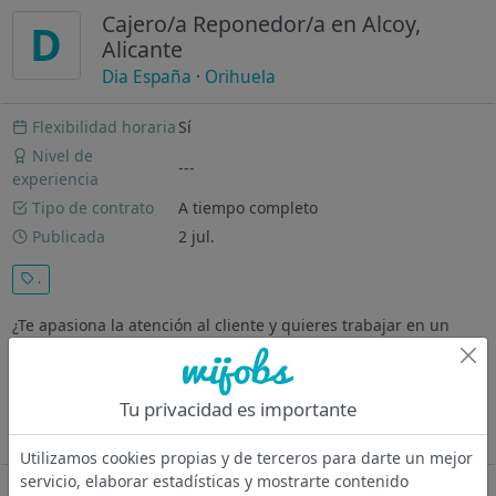
Cajero/a Reponedor/a en Alcoy,
D
Alicante
Dia España
·
Orihuela
Flexibilidad horaria
Sí
Nivel de
---
experiencia
Tipo de contrato
A tiempo completo
Publicada
2 jul.
.
¿Te apasiona la atención al cliente y quieres trabajar en un
ambiente dinámico? En Dia España valoramos a personas
como tú, que disfrutan de ofrecer una experiencia de compra
excepcional. ¡Queremos conocerte! Tu Misión Será Ser la cara
Tu privacidad es importante
amable que...
Ver más
Utilizamos cookies propias y de terceros para darte un mejor
servicio, elaborar estadísticas y mostrarte contenido
Oferta desactivada