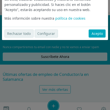
personalizado y publicidad. Si haces clic en el botón
Oferta desactivada
"Acepto", estarás aceptando su uso en nuestra web.
Más informción sobre nuestra
política de cookies
¡No te pierdas nada!
Únete a la comunidad de wijobs y recibe por email las mejores
Rechazar todo
Configurar
Acepto
ofertas de empleo
Nunca compartiremos tu email con nadie y no te vamos a enviar spam
Suscríbete Ahora
Últimas ofertas de empleo de Conductor/a en
Salamanca
Ver más ofertas