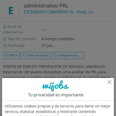
administrativo PRL
E
ESCRIBANO CABAÑERO SL
·
Roda, La
Nivel de
---
experiencia
Tipo de contrato
A tiempo completo
Publicada
27 jun.
Office
User personas
Competencia en Inteligencia Emocional
OFERTA DE EMPLEO: PREVENCIÓN DE RIESGOS LABORALES
Descripción del puesto Buscamos un/a auxiliar de PRL para
incorporarse a nuestro equipo y colaborar en la gestión de la
seguridad y salud laboral de una empresa del sector hortícola.
La persona...
Ver más
Tu privacidad es importante
Oferta desactivada
Utilizamos cookies propias y de terceros para darte un mejor
servicio, elaborar estadísticas y mostrarte contenido