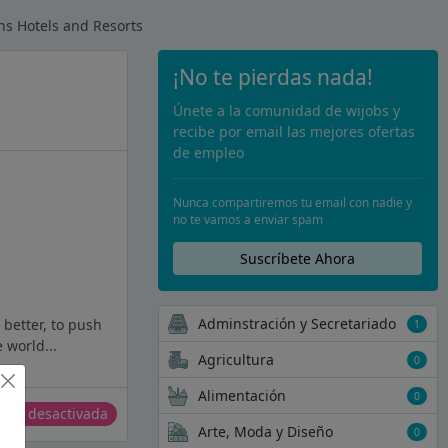
ns Hotels and Resorts
¡No te pierdas nada!
Únete a la comunidad de wijobs y
recibe por email las mejores ofertas
de empleo
Nunca compartiremos tu email con nadie y
no te vamos a enviar spam
Suscríbete Ahora
Adminstración y Secretariado
better, to push
1
 world...
Agricultura
0
Alimentación
0
erta desactivada
Arte, Moda y Diseño
0