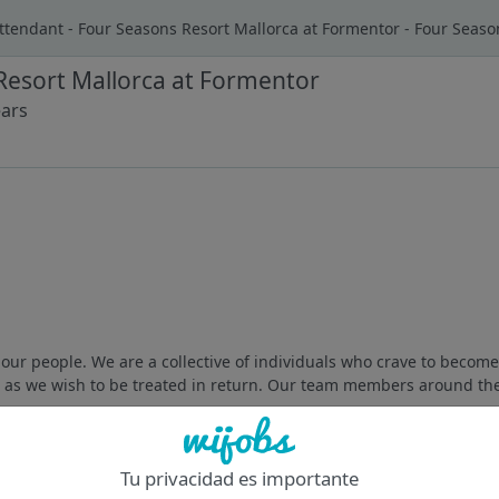
ttendant - Four Seasons Resort Mallorca at Formentor - Four Seaso
Resort Mallorca at Formentor
ears
ur people. We are a collective of individuals who crave to become 
r as we wish to be treated in return. Our team members around the
Of
Tu privacidad es importante