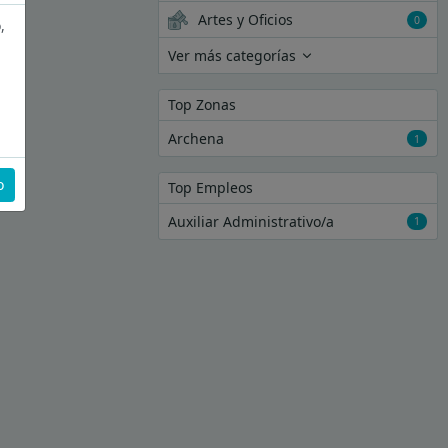
Artes y Oficios
0
,
Ver más categorías
Top Zonas
Archena
1
o
Top Empleos
Auxiliar Administrativo/a
1