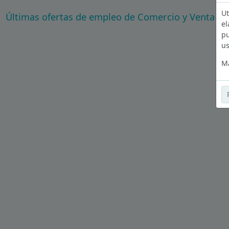
Ut
Últimas ofertas de empleo de Comercio y Venta al D
el
pu
us
Má