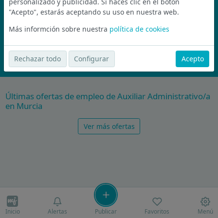
personalizado y publicidad. Si haces clic en el botón
Únete a la comunidad de wijobs y recibe por email las mejores
"Acepto", estarás aceptando su uso en nuestra web.
ofertas de empleo
Más informción sobre nuestra
política de cookies
Nunca compartiremos tu email con nadie y no te vamos a enviar spam
Rechazar todo
Configurar
Acepto
Suscríbete Ahora
Últimas ofertas de empleo de Auxiliar Administrativo/a
en Murcia
Ver más ofertas
Inicio
Alertas
Publicar
Favoritos
Menú