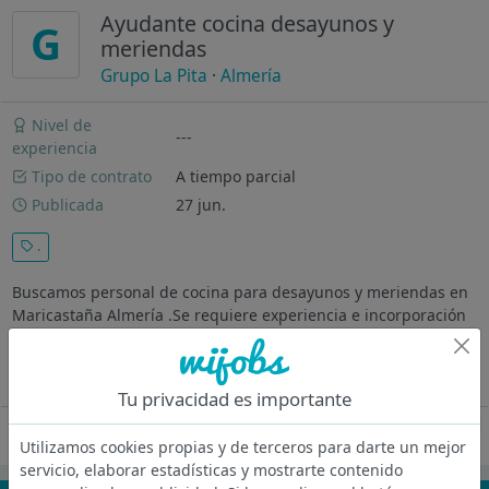
Ayudante cocina desayunos y
G
meriendas
Grupo La Pita
·
Almería
Nivel de
---
experiencia
Tipo de contrato
A tiempo parcial
Publicada
27 jun.
.
Buscamos personal de cocina para desayunos y meriendas en
Maricastaña Almería .Se requiere experiencia e incorporación
inmediata.
Contrato de 20 h, indefinido
Tu privacidad es importante
Oferta desactivada
Utilizamos cookies propias y de terceros para darte un mejor
servicio, elaborar estadísticas y mostrarte contenido