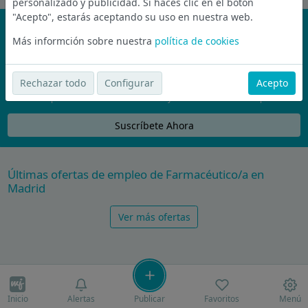
personalizado y publicidad. Si haces clic en el botón
"Acepto", estarás aceptando su uso en nuestra web.
¡No te pierdas nada!
Más informción sobre nuestra
política de cookies
Únete a la comunidad de wijobs y recibe por email las mejores
ofertas de empleo
Rechazar todo
Configurar
Acepto
Nunca compartiremos tu email con nadie y no te vamos a enviar spam
Suscríbete Ahora
Últimas ofertas de empleo de Farmacéutico/a en
Madrid
Ver más ofertas
Inicio
Alertas
Publicar
Favoritos
Menú