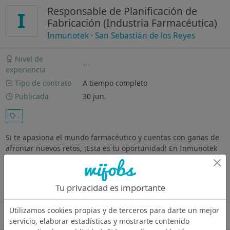
Responsable de Planificación de
I
Fabricación (Industria Farmacéutica)
Inmunotek
·
San Sebastián de los Reyes
Nivel de
---
experiencia
Tipo de contrato
A tiempo completo
Publicada
30 jun.
.
Si te apasiona el mundo farmacéutico y cuentas con ganas de
afrontar nuevos retos, ¡Esta es tu oportunidad! En Inmunotek
estamos creciendo y por ello necesitamos incorporar a nuestro
departamento de planificación, un/a Responsable de
Planificación de...
Tu privacidad es importante
Ver más
Utilizamos cookies propias y de terceros para darte un mejor
Oferta desactivada
servicio, elaborar estadísticas y mostrarte contenido