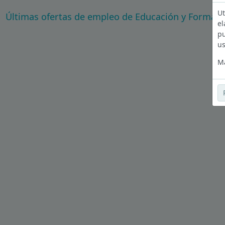
Ut
Últimas ofertas de empleo de Educación y Formaci
el
pu
us
Má