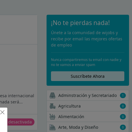
¡No te pierdas nada!
Únete a la comunidad de wijobs y
recibe por email las mejores ofertas
de empleo
Nunca compartiremos tu email con nadie y
no te vamos a enviar spam
Suscríbete Ahora
Adminstración y Secretariado
esa internacional
1
nada será...
Agricultura
0
Alimentación
0
erta desactivada
Arte, Moda y Diseño
0