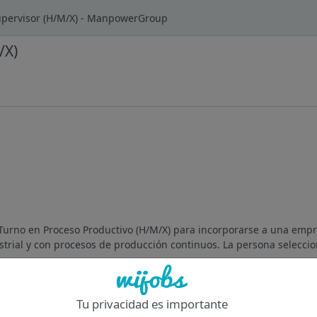
Supervisor (H/M/X) - ManpowerGroup
/X)
urno en Proceso Productivo (H/M/X) para incorporarse a una empr
strial y con procesos de producción continuos. La persona seleccio
Of
Tu privacidad es importante