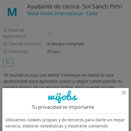
Ayudante de cocina- Sol Sancti Petri
M
Meliá Hotels International
·
Cádiz
Nivel de
---
experiencia
Tipo de contrato
A tiempo completo
Publicada
25 jun.
.
“El mundo es tuyo con Meliá” Continuar en Meliá es una
oportunidad para aprender, crecer y seguir construyendo tu
carrera dentro de un equipo global. Aquí puedes asumir
nuevos retos y acceder a experiencias en distintos destinos,
sin dejar de formar...
Ver más
Tu privacidad es importante
Oferta desactivada
Utilizamos cookies propias y de terceros para darte un mejor
servicio, elaborar estadísticas y mostrarte contenido