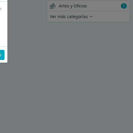
Artes y Oficios
0
,
Ver más categorías
o