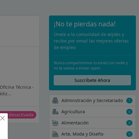
¡No te pierdas nada!
Únete a la comunidad de wijobs y
recibe por email las mejores ofertas
de empleo
Nunca compartiremos tu email con nadie y
no te vamos a enviar spam
Suscríbete Ahora
ficina Técnica -
diz...
Adminstración y Secretariado
1
Agricultura
0
erta desactivada
Alimentación
0
Arte, Moda y Diseño
0