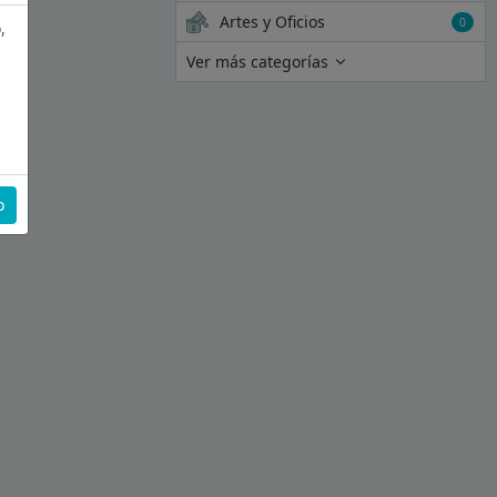
Artes y Oficios
0
,
Ver más categorías
o