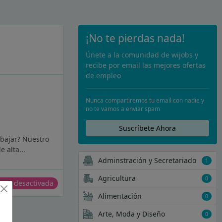
¡No te pierdas nada!
Únete a la comunidad de wijobs y
recibe por email las mejores ofertas
de empleo
Nunca compartiremos tu email con nadie y
no te vamos a enviar spam
Suscríbete Ahora
abajar? Nuestro
 alta...
Adminstración y Secretariado
1
Agricultura
0
erta desactivada
Alimentación
0
Arte, Moda y Diseño
0