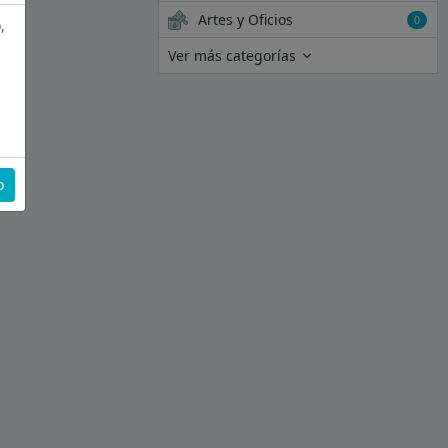
Artes y Oficios
0
,
Ver más categorías
o