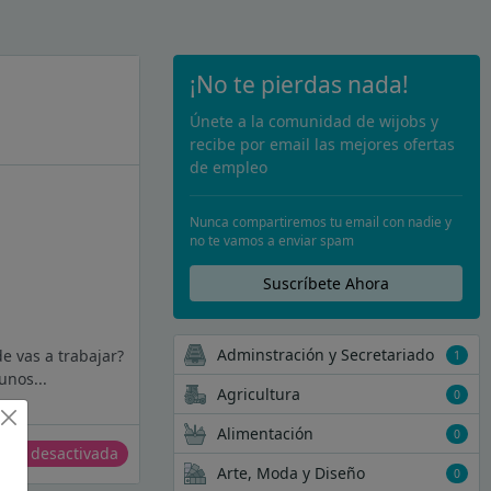
¡No te pierdas nada!
Únete a la comunidad de wijobs y
recibe por email las mejores ofertas
de empleo
Nunca compartiremos tu email con nadie y
no te vamos a enviar spam
Suscríbete Ahora
Adminstración y Secretariado
e vas a trabajar?
1
unos...
Agricultura
0
Alimentación
0
erta desactivada
Arte, Moda y Diseño
0