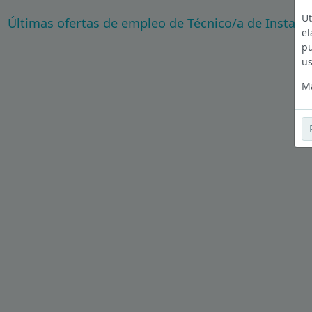
Ut
Últimas ofertas de empleo de Técnico/a de Instala
el
pu
us
Má