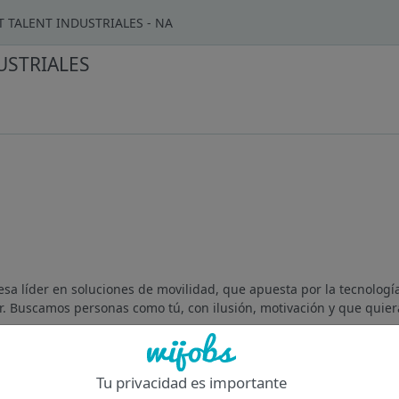
 TALENT INDUSTRIALES - NA
USTRIALES
sa líder en soluciones de movilidad, que apuesta por la tecnología
ior. Buscamos personas como tú, con ilusión, motivación y que quiera
Of
Tu privacidad es importante