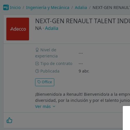
Inicio
Ingeniería y Mecánica
Adalia
NEXT-GEN RENAULT
NEXT-GEN RENAULT TALENT IND
NA
·
Adalia
Nivel de
---
experiencia
Tipo de contrato
---
Publicada
9 abr.
Office
¡Bienvenido/a a Renault! Bienvenido/a a la empre
diversidad, por la inclusión y por el talento jun
Ver más