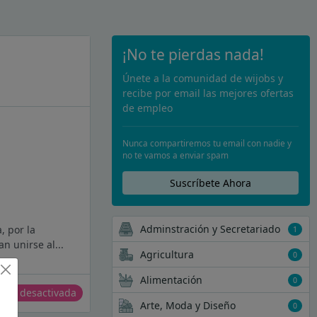
¡No te pierdas nada!
Únete a la comunidad de wijobs y
recibe por email las mejores ofertas
de empleo
Nunca compartiremos tu email con nadie y
no te vamos a enviar spam
Suscríbete Ahora
Adminstración y Secretariado
, por la
1
n unirse al...
Agricultura
0
Alimentación
0
erta desactivada
Arte, Moda y Diseño
0