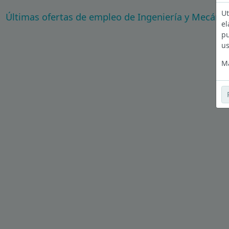
Ut
Últimas ofertas de empleo de Ingeniería y Mecánica
el
pu
us
Má