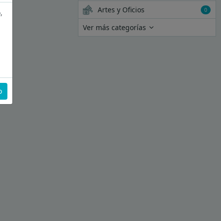
Artes y Oficios
0
,
Ver más categorías
o