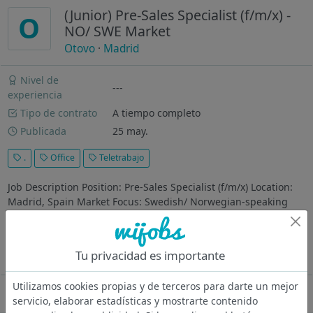
(Junior) Pre-Sales Specialist (f/m/x) -
O
NO/ SWE Market
Otovo
·
Madrid
Nivel de
---
experiencia
Tipo de contrato
A tiempo completo
Publicada
25 may.
.
Office
Teletrabajo
Job Description Position: Pre-Sales Specialist (f/m/x) Location:
Madrid, Spain Market Focus: Swedish/ Norwegian-speaking
customers About Otovo Otovo is an AI-Native home and
business energy services company in Europe and the United
States. We combine...
Tu privacidad es importante
Ver más
Utilizamos cookies propias y de terceros para darte un mejor
Oferta desactivada
servicio, elaborar estadísticas y mostrarte contenido