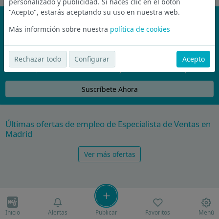
personalizado y publicidad. Si haces clic en el botón
"Acepto", estarás aceptando su uso en nuestra web.
¡No te pierdas nada!
Más informción sobre nuestra
política de cookies
Únete a la comunidad de wijobs y recibe por email las mejores
ofertas de empleo
Rechazar todo
Configurar
Acepto
Nunca compartiremos tu email con nadie y no te vamos a enviar spam
Suscríbete Ahora
Últimas ofertas de empleo de Especialista de Ventas en
Madrid
Ver más ofertas
Inicio
Alertas
Publicar
Favoritos
Menú