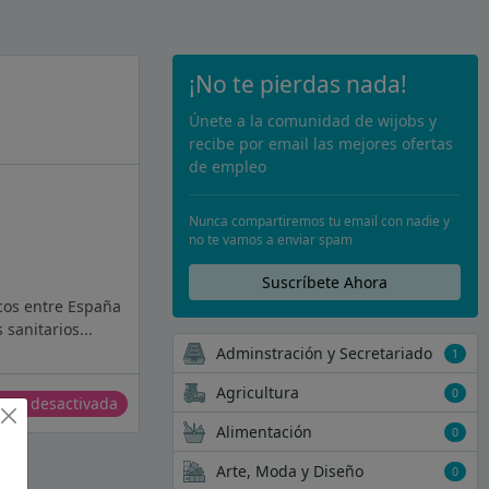
¡No te pierdas nada!
Únete a la comunidad de wijobs y
recibe por email las mejores ofertas
de empleo
Nunca compartiremos tu email con nadie y
no te vamos a enviar spam
Suscríbete Ahora
cos entre España
sanitarios...
Adminstración y Secretariado
1
Agricultura
0
erta desactivada
Alimentación
0
Arte, Moda y Diseño
0