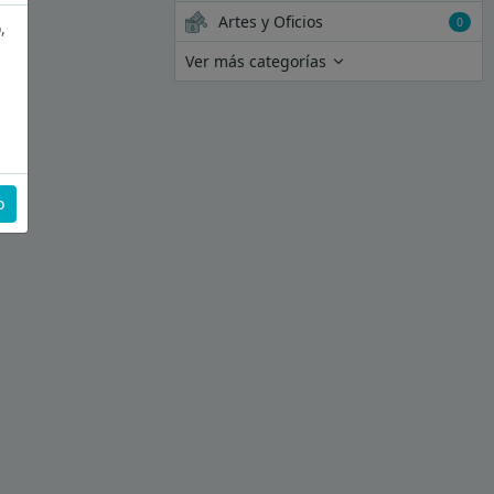
Artes y Oficios
0
,
Ver más categorías
o