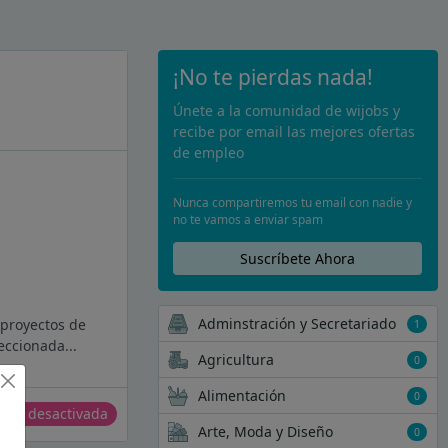
¡No te pierdas nada!
Únete a la comunidad de wijobs y
recibe por email las mejores ofertas
de empleo
Nunca compartiremos tu email con nadie y
no te vamos a enviar spam
Suscríbete Ahora
Adminstración y Secretariado
 proyectos de
1
eccionada...
Agricultura
0
Alimentación
0
erta desactivada
Arte, Moda y Diseño
0