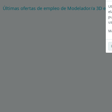
Ut
Últimas ofertas de empleo de Modelador/a 3D en 
el
pu
us
Má