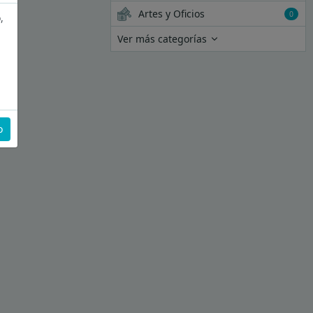
Artes y Oficios
0
,
Ver más categorías
o