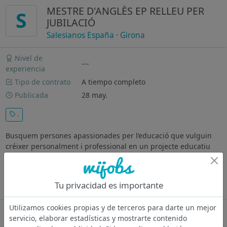
MESTRE D'ANGLÈS EP RELLEU PER
S
JUBILACIÓ
Salesianos España
·
Girona
Nivel de
---
experiencia
Tipo de contrato
A tiempo completo
Publicada
28 may.
.
Busquem persones apassionades per l’educació que vulguin
créixer personalment i professional en un projecte educatiu
alegre, profund, compromès i transformador. Amb vocació
docent. Hores de contracte: 30 hrs. (100% de la jornada)
Previsió durada del...
Tu privacidad es importante
Ver más
Utilizamos cookies propias y de terceros para darte un mejor
Oferta desactivada
servicio, elaborar estadísticas y mostrarte contenido