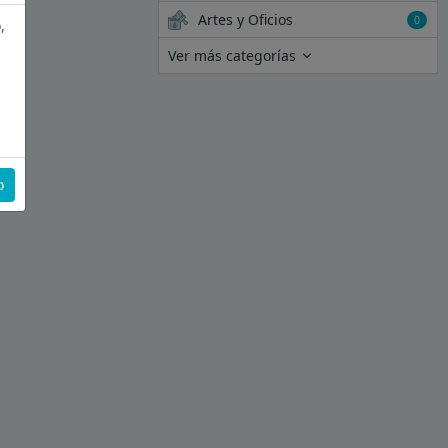
Artes y Oficios
0
,
Ver más categorías
o