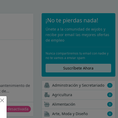
¡No te pierdas nada!
Únete a la comunidad de wijobs y
recibe por email las mejores ofertas
de empleo
Nunca compartiremos tu email con nadie y
no te vamos a enviar spam
Suscríbete Ahora
Adminstración y Secretariado
 mantenimiento de
1
 de...
Agricultura
0
Alimentación
0
erta desactivada
Arte, Moda y Diseño
0