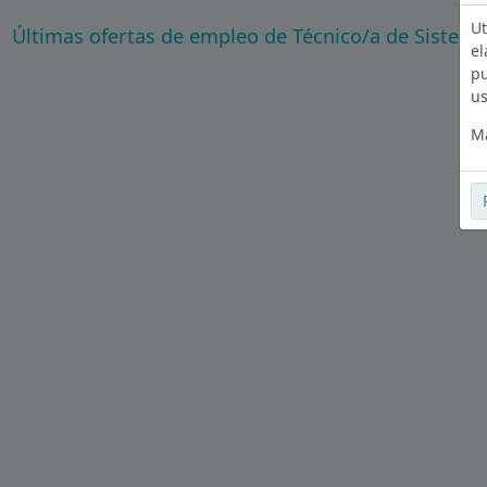
Ut
Últimas ofertas de empleo de Técnico/a de Sistema
el
pu
us
Má