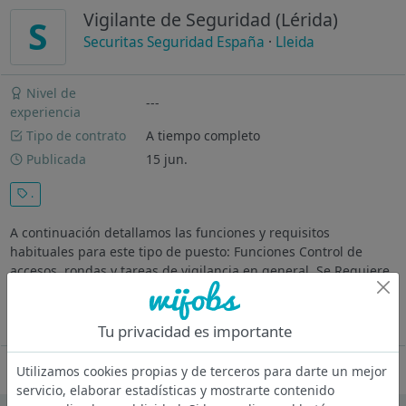
Vigilante de Seguridad (Lérida)
S
Securitas Seguridad España
·
Lleida
Nivel de
---
experiencia
Tipo de contrato
A tiempo completo
Publicada
15 jun.
.
A continuación detallamos las funciones y requisitos
habituales para este tipo de puesto: Funciones Control de
accesos, rondas y tareas de vigilancia en general. Se Requiere
Estar en posesión de la T.I.P. de Vigilante de Seguridad. Si
estás...
Ver más
Tu privacidad es importante
Oferta desactivada
Utilizamos cookies propias y de terceros para darte un mejor
servicio, elaborar estadísticas y mostrarte contenido