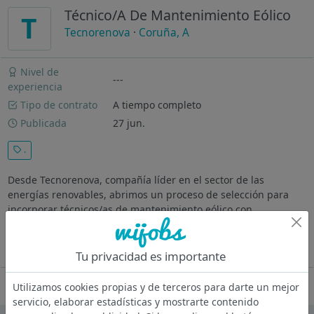
Técnico/A De Mantenimiento Eólico
T
Tecnorenova
·
Coruña, A
Nivel de
---
experiencia
Tipo de contrato
A tiempo completo
Publicada
27 jun.
.
Desde Tecnorenova, compañía líder en el sector de las
energías renovables, abrimos un proceso de selección para
incorporar técnicos/as de mantenimiento eólico con
experiencia en el sector para trabajos en España.Requisitos-
Experiencia mínima...
Ver más
Tu privacidad es importante
Oferta desactivada
Utilizamos cookies propias y de terceros para darte un mejor
servicio, elaborar estadísticas y mostrarte contenido