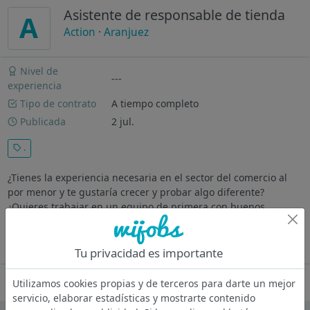
Asistente de responsable de tienda
A
Action
·
Aranjuez
Nivel de
---
experiencia
Tipo de contrato
A tiempo completo
Publicada
2 jul.
.
¿Tienes la experiencia necesaria en el sector del comercio al
por menor y te gustaría crecer y probar algo diferente?
¿Quieres trabajar en un equipo de primera con buenos
compañeros y cerca de casa? ¿Quieres tener la oportunidad de
seguir creciendo en...
Ver más
Tu privacidad es importante
Oferta desactivada
Utilizamos cookies propias y de terceros para darte un mejor
servicio, elaborar estadísticas y mostrarte contenido