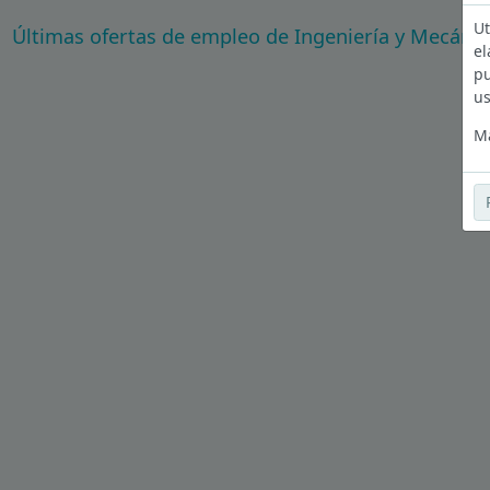
Ut
Últimas ofertas de empleo de Ingeniería y Mecánic
el
pu
us
Má