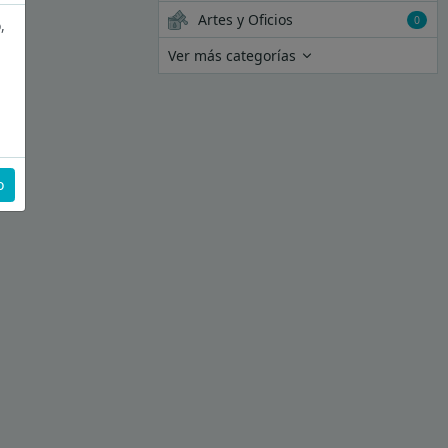
Artes y Oficios
0
,
Ver más categorías
o