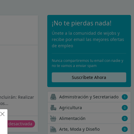
¡No te pierdas nada!
Únete a la comunidad de wijobs y
recibe por email las mejores ofertas
de empleo
Nunca compartiremos tu email con nadie y
no te vamos a enviar spam
Suscríbete Ahora
Adminstración y Secretariado
cluirán: Realizar
1
os...
Agricultura
0
Alimentación
0
erta desactivada
Arte, Moda y Diseño
0