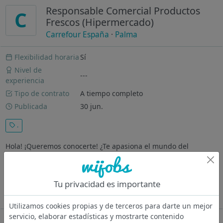
Responsable Comercial Productos
C
Frescos (Hipermercado)
Carrefour España
·
Palma
Flexibilidad horaria
Sí
Nivel de
---
experiencia
Tipo de contrato
A tiempo completo
Publicada
30 jun.
.
Hola! ¡Queremos conocerte! ¿Te apasiona el mundo del
comercio? ¿Te preocupas por los detalles? ¿Te consideras una
persona dinámica? ¡Te estábamos esperando! Carrefour es una
empresa líder en comercio de alimentación y distribución y
Tu privacidad es importante
queremos que...
Ver más
Utilizamos cookies propias y de terceros para darte un mejor
servicio, elaborar estadísticas y mostrarte contenido
Oferta desactivada