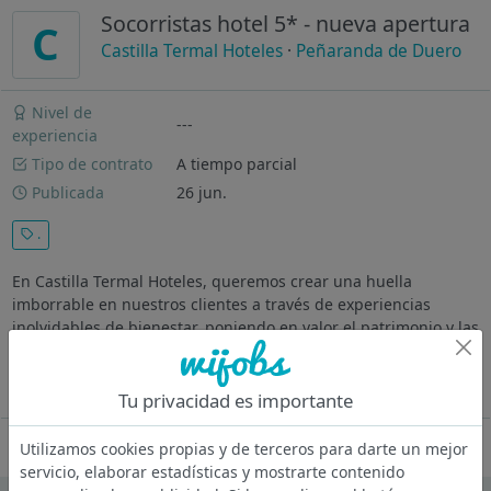
Socorristas hotel 5* - nueva apertura
C
Castilla Termal Hoteles
·
Peñaranda de Duero
Nivel de
---
experiencia
Tipo de contrato
A tiempo parcial
Publicada
26 jun.
.
En Castilla Termal Hoteles, queremos crear una huella
imborrable en nuestros clientes a través de experiencias
inolvidables de bienestar, poniendo en valor el patrimonio y las
personas. Actuando en cada paso con alma sostenible.
Buscamos personas...
Ver más
Tu privacidad es importante
Oferta desactivada
Utilizamos cookies propias y de terceros para darte un mejor
servicio, elaborar estadísticas y mostrarte contenido