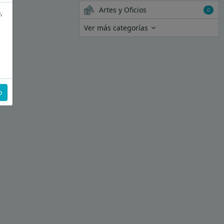
Artes y Oficios
0
,
Ver más categorías
o