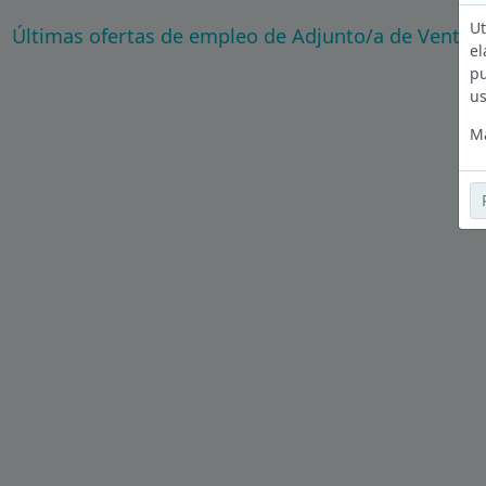
Ut
Últimas ofertas de empleo de Adjunto/a de Ventas
el
pu
us
Má