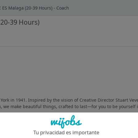
CE ES Malaga (20-39 Hours) - Coach
 (20-39 Hours)
ork in 1941. Inspired by the vision of Creative Director Stuart Vev
 we make beautiful things, crafted to last—for you to be yourself i
Of
Tu privacidad es importante