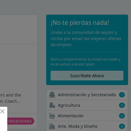
¡No te pierdas nada!
Únete a la comunidad de wijobs y
recibe por email las mejores ofertas
de empleo
Nunca compartiremos tu email con nadie y
no te vamos a enviar spam
Suscríbete Ahora
Adminstración y Secretariado
ers and the
1
n. Coach...
Agricultura
0
Alimentación
0
erta desactivada
Arte, Moda y Diseño
0