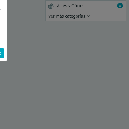
Artes y Oficios
0
,
Ver más categorías
o