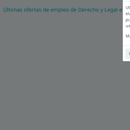
Ut
Últimas ofertas de empleo de Derecho y Legal en 
el
pu
us
Má