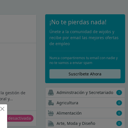
¡No te pierdas nada!
Únete a la comunidad de wijobs y
recibe por email las mejores ofertas
de empleo
Nunca compartiremos tu email con nadie y
no te vamos a enviar spam
Suscríbete Ahora
Adminstración y Secretariado
la gestión de
1
al y...
Agricultura
0
Alimentación
0
erta desactivada
Arte, Moda y Diseño
0