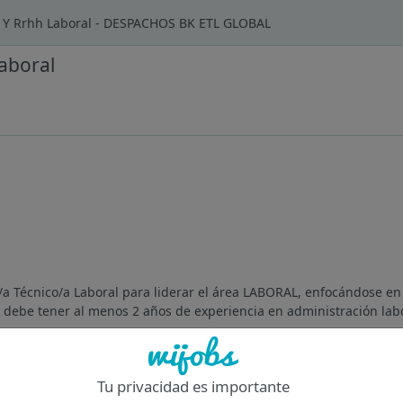
s Y Rrhh Laboral - DESPACHOS BK ETL GLOBAL
aboral
Técnico/a Laboral para liderar el área LABORAL, enfocándose en 
 debe tener al menos 2 años de experiencia en administración labor
Of
Tu privacidad es importante