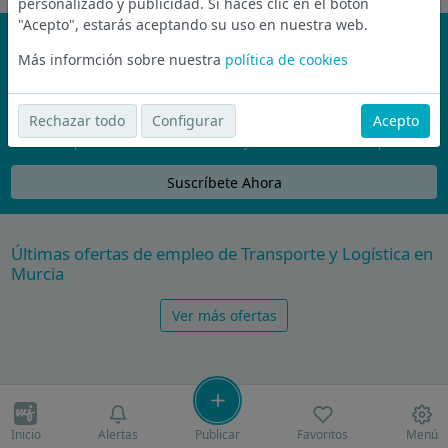
personalizado y publicidad. Si haces clic en el botón
"Acepto", estarás aceptando su uso en nuestra web.
¡No te pierdas nada!
Más informción sobre nuestra
política de cookies
Únete a la comunidad de wijobs y recibe por email las mejores
ofertas de empleo
Rechazar todo
Configurar
Acepto
Nunca compartiremos tu email con nadie y no te vamos a enviar spam
Suscríbete Ahora
Últimas ofertas de empleo de Transporte y Logística en
Murcia
Ver más ofertas
Inicio
Alertas
Publicar
Favoritos
Menú