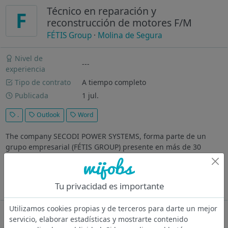
Técnico en reparación y
F
reconstrucción de motores F/M
FÉTIS Group
·
Molina de Segura
Nivel de
---
experiencia
Tipo de contrato
A tiempo completo
Publicada
1 jul.
.
Outlook
Word
The company SECODI POWER SYSTEMS, forma parte de un
grupo empresarial (FÉTIS GROUP) presente en más de 30
países en Europa, África y Asia, y 660 empleados que desde
1978 es el representante oficial de la marca Perkins en su país
de origen, Francia, y...
Tu privacidad es importante
Ver más
Utilizamos cookies propias y de terceros para darte un mejor
Oferta desactivada
servicio, elaborar estadísticas y mostrarte contenido