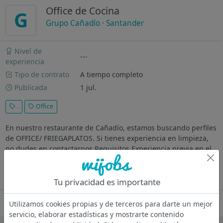
Office de Cocina
G
Grupo Cañadío
·
Santander
Nivel de
---
experiencia
Tipo de contrato
A tiempo completo
Publicada
1 jul.
.
Office
En nuestro restaurante de Cañadío, estamos buscando perfiles
de OFFICE/ FRIEGAPLATOS. Si tienes experiencia en limpieza,
no dudes en contactarnos Requisitos Experiencia previa en el
puesto Disponibilidad inmediata Rapidez, buena actitud y
capacidad de...
Ver más
Tu privacidad es importante
Oferta desactivada
Utilizamos cookies propias y de terceros para darte un mejor
servicio, elaborar estadísticas y mostrarte contenido