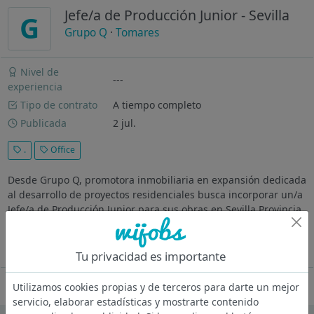
Jefe/a de Producción Junior - Sevilla
G
Grupo Q
·
Tomares
Nivel de
---
experiencia
Tipo de contrato
A tiempo completo
Publicada
2 jul.
.
Office
Desde Grupo Q, promotora inmobiliaria en expansión dedicada
al desarrollo de proyectos residenciales busca incorporar un/a
Jefe/a de Producción Junior para sus obras en Sevilla Provincia
(Zona del Aljarafe) Buscamos una persona con formación
técnica...
Ver más
Tu privacidad es importante
Oferta desactivada
Utilizamos cookies propias y de terceros para darte un mejor
servicio, elaborar estadísticas y mostrarte contenido