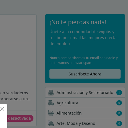
¡No te pierdas nada!
Únete a la comunidad de wijobs y
recibe por email las mejores ofertas
de empleo
Nunca compartiremos tu email con nadie y
no te vamos a enviar spam
Suscríbete Ahora
Adminstración y Secretariado
 en verdaderos
1
rporarse a un...
Agricultura
0
Alimentación
0
erta desactivada
Arte, Moda y Diseño
0