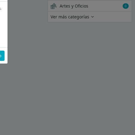
Artes y Oficios
0
,
Ver más categorías
o