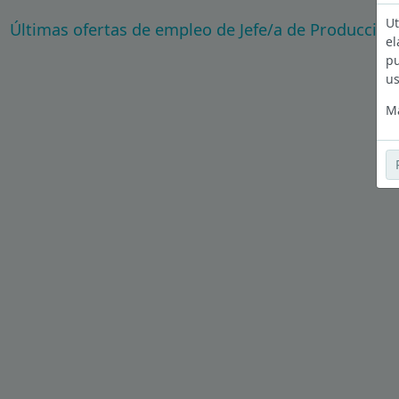
Ut
Últimas ofertas de empleo de Jefe/a de Producción 
el
pu
us
Má